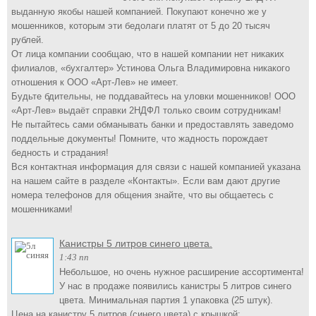
выданную якобы нашей компанией. Покупают конечно же у
мошенников, которым эти бедолаги платят от 5 до 20 тысяч
рублей.
От лица компании сообщаю, что в нашей компании нет никаких
филиалов, «бухгалтер» Устинова Ольга Владимировна никакого
отношения к ООО «Арт-Лев» не имеет.
Будьте бдительны, не поддавайтесь на уловки мошенников! ООО
«Арт-Лев» выдаёт справки 2НДФЛ только своим сотрудникам!
Не пытайтесь сами обманывать банки и предоставлять заведомо
поддельные документы! Помните, что жадность порождает
бедность и страдания!
Вся контактная информация для связи с нашей компанией указана
на нашем сайте в разделе «Контакты». Если вам дают другие
номера телефонов для общения знайте, что вы общаетесь с
мошенниками!
Канистры 5 литров синего цвета.
1:43 пп
Небольшое, но очень нужное расширение ассортимента!
У нас в продаже появились канистры 5 литров синего
цвета. Минимальная партия 1 упаковка (25 штук).
Цена на канистру 5 литров (синего цвета) с крышкой: