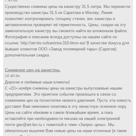
7:49 дп
Существенно снижены цены на канистру 31,5 литра. Мы перенесли
производство канистры 31,5 из Саратова в Москву. Линия
позволяет контролировать толщину стенки, вес канистры и
автоматически проверяет её герметичность. Цены, скидки на эту
замечательную канистру вы сможете найти во вложенном файле.
Фотографии и описание всегда доступны на нашем сайте по
ссылке: http://art-lev.ru/kanistra-315-litrov-eu/ В качестве бонуса для
бывших клиентов ООО «Завод полимерной тары» (Саратов)
дополнительная скидка.
Снижение цен на канистры.
10:40 дп
Дорогие и любимые наши клиенты!
С «22» ноября снижены цены на канистры выпускаемые нашим
предприятием. Это приятное событие произошло в связи со
снижением цен на полиэтилен низкого давления. Пусть эта новость
доставит Вам немножко позитива в эту ненастную осеннюю пору.
Цены на сайте обновим в самое ближайшее время, а пока
оставляйте при необходимости письма на нашей электронной
почте gav@art-lev.ru с пометкой в теме «Запрос цены». Мы
обязательно вышлем Вам новые цены на наши отличные (и такие