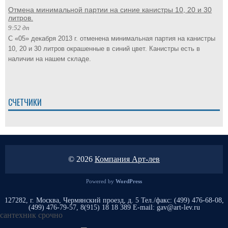
Отмена минимальной партии на синие канистры 10, 20 и 30
литров.
9:52 дп
С «05» декабря 2013 г. отменена минимальная партия на канистры
10, 20 и 30 литров окрашенные в синий цвет. Канистры есть в
наличии на нашем складе.
СЧЕТЧИКИ
© 2026
Компания Арт-лев
Powered by
WordPress
127282, г. Москва, Чермянский проезд, д. 5 Тел./факс: (499) 476-68-08,
(499) 476-79-57, 8(915) 18 18 389 E-mail: gav@art-lev.ru
сантехник срочно