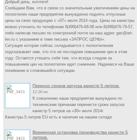
Добрый день, коллеги!
Сообщаем Вам, что в связи со значительным увеличением цены на
полиэтилен наше предприятие вынужденно поднять отпускные
цены на свою продукцию с «07» июля 2014 года. Цены на канистры
можно уточнить по телефонам 8(499)476-68-08 или 8(499)476-79-57,
либо написав письмо по электронной почте на наш адрес gav@art-
lev.ru с указанием в теме письма «ЗАПРОС ЦЕНЫ».
Ситуация которая сейчас складывается с полиэтиленом
подсказывает нам, что это не последнее повышение цен в этом
году. Остается утешать себя тем, что всегда следом за
повышением цен на полиэтилен идет снижение. Надеемся на Ваше
понимание в сложившейся ситуации.
Перенос сроков запуска канистр 5 литров.
12:20 пп
К сожалению наше предприятие вынуждено по
техническим причинам перенести сроки запуска
канистр 5 литров на «30» июля 2014г.
Канистры 5 литров EU есть в наличии на нашем складе.
Временная остановка производства канистр 5
литров.