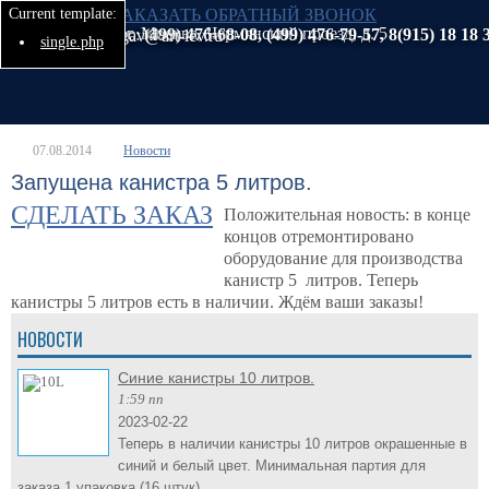
Current template:
ЗАКАЗАТЬ ОБРАТНЫЙ ЗВОНОК
127282, г. Москва, Чермянский проезд, д. 5
Тел./факс:
(499) 476-68-08, (499) 476-79-57, 8(915) 18 18 
E-mail:
gav@art-lev.ru
single.php
07.08.2014
Новости
Запущена канистра 5 литров.
СДЕЛАТЬ ЗАКАЗ
Положительная новость: в конце
концов отремонтировано
оборудование для производства
канистр 5 литров. Теперь
канистры 5 литров есть в наличии. Ждём ваши заказы!
НОВОСТИ
Синие канистры 10 литров.
1:59 пп
2023-02-22
Теперь в наличии канистры 10 литров окрашенные в
синий и белый цвет. Минимальная партия для
заказа 1 упаковка (16 штук).