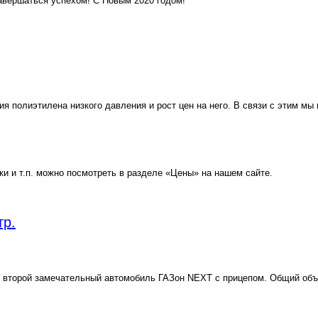
завершаться успехом! С Новым 2020 годом!
я полиэтилена низкого давления и рост цен на него. В связи с этим м
ки и т.п. можно посмотреть в разделе «Цены» на нашем сайте.
тр.
 второй замечательный автомобиль ГАЗон NEXT с прицепом. Общий объём