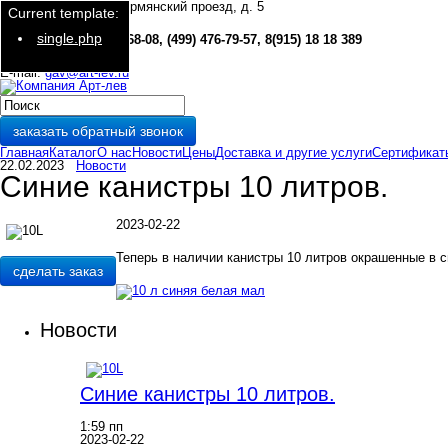
127282, г. Москва, Чермянский проезд, д. 5
Current template:
single.php
Тел./факс:
(499) 476-68-08, (499) 476-79-57, 8(915) 18 18 389
E-mail:
gav@art-lev.ru
заказать обратный звонок
Главная
Каталог
О нас
Новости
Цены
Доставка и другие услуги
Сертификат
22.02.2023
Новости
Синие канистры 10 литров.
2023-02-22
Теперь в наличии канистры 10 литров окрашенные в си
сделать заказ
Новости
Синие канистры 10 литров.
1:59 пп
2023-02-22