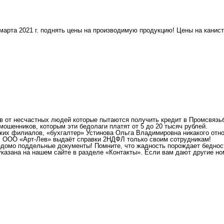
 марта 2021 г. поднять цены на производимую продукцию! Цены на кани
ов от несчастных людей которые пытаются получить кредит в Промсвязь
ошенников, которым эти бедолаги платят от 5 до 20 тысяч рублей.
аких филиалов, «бухгалтер» Устинова Ольга Владимировна никакого отн
! ООО «Арт-Лев» выдаёт справки 2НДФЛ только своим сотрудникам!
едомо поддельные документы! Помните, что жадность порождает бедност
указана на нашем сайте в разделе «Контакты». Если вам дают другие н