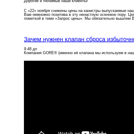
Дорогие и любимые наши клиенты!
С «22» ноября снижены цены на канистры выпускаемые наши
Вам немножко позитива в эту ненастную осеннюю пору. Цен
пометкой в теме «Запрос цены». Мы обязательно вышлем В
Зачем нужнен клапан сброса избыточн
9:48 дп
Компания GORE® (именно её клапана мы используем в наши