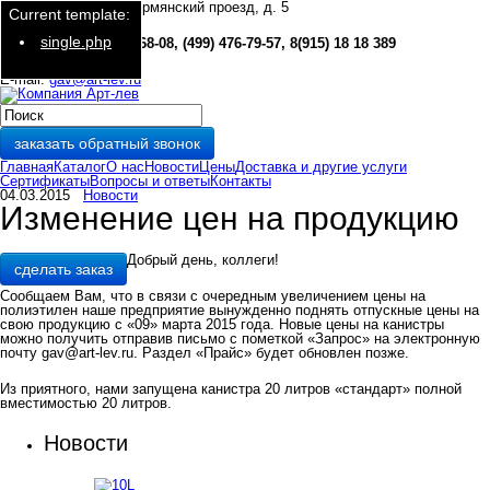
127282, г. Москва, Чермянский проезд, д. 5
Current template:
single.php
Тел./факс:
(499) 476-68-08, (499) 476-79-57, 8(915) 18 18 389
E-mail:
gav@art-lev.ru
заказать обратный звонок
Главная
Каталог
О нас
Новости
Цены
Доставка и другие услуги
Сертификаты
Вопросы и ответы
Контакты
04.03.2015
Новости
Изменение цен на продукцию
Добрый день, коллеги!
сделать заказ
Сообщаем Вам, что в связи с очередным увеличением цены на
полиэтилен наше предприятие вынужденно поднять отпускные цены на
свою продукцию с «09» марта 2015 года. Новые цены на канистры
можно получить отправив письмо с пометкой «Запрос» на электронную
почту gav@art-lev.ru. Раздел «Прайс» будет обновлен позже.
Из приятного, нами запущена канистра 20 литров «стандарт» полной
вместимостью 20 литров.
Новости