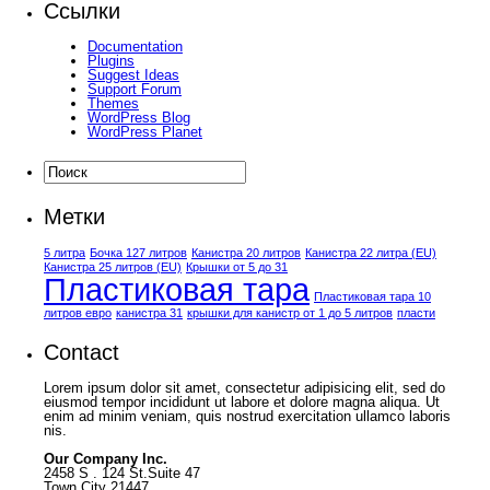
Ссылки
Documentation
Plugins
Suggest Ideas
Support Forum
Themes
WordPress Blog
WordPress Planet
Метки
5 литра
Бочка 127 литров
Канистра 20 литров
Канистра 22 литра (EU)
Канистра 25 литров (EU)
Крышки от 5 до 31
Пластиковая тара
Пластиковая тара 10
литров евро
канистра 31
крышки для канистр от 1 до 5 литров
пласти
Contact
Lorem ipsum dolor sit amet, consectetur adipisicing elit, sed do
eiusmod tempor incididunt ut labore et dolore magna aliqua. Ut
enim ad minim veniam, quis nostrud exercitation ullamco laboris
nis.
Our Company Inc.
2458 S . 124 St.Suite 47
Town City 21447