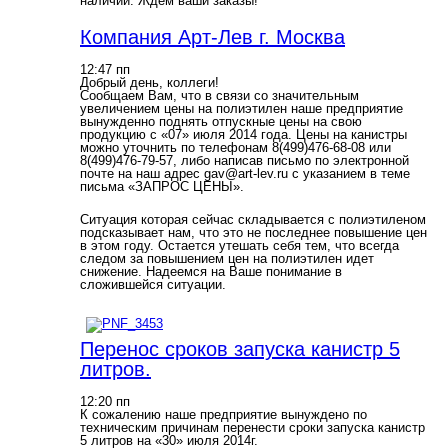
наличии. Ждём ваши заказы!
Компания Арт-Лев г. Москва
12:47 пп
Добрый день, коллеги!
Сообщаем Вам, что в связи со значительным
увеличением цены на полиэтилен наше предприятие
вынужденно поднять отпускные цены на свою
продукцию с «07» июля 2014 года. Цены на канистры
можно уточнить по телефонам 8(499)476-68-08 или
8(499)476-79-57, либо написав письмо по электронной
почте на наш адрес gav@art-lev.ru с указанием в теме
письма «ЗАПРОС ЦЕНЫ».
Ситуация которая сейчас складывается с полиэтиленом
подсказывает нам, что это не последнее повышение цен
в этом году. Остается утешать себя тем, что всегда
следом за повышением цен на полиэтилен идет
снижение. Надеемся на Ваше понимание в
сложившейся ситуации.
Перенос сроков запуска канистр 5
литров.
12:20 пп
К сожалению наше предприятие вынуждено по
техническим причинам перенести сроки запуска канистр
5 литров на «30» июля 2014г.