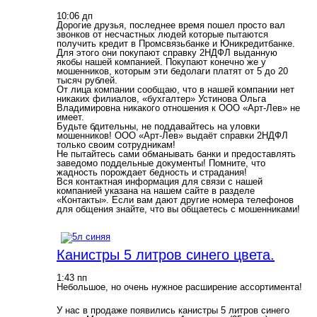
10:06 дп
Дорогие друзья, последнее время пошел просто вал
звонков от несчастных людей которые пытаются
получить кредит в Промсвязьбанке и Юникредитбанке.
Для этого они покупают справку 2НДФЛ выданную
якобы нашей компанией. Покупают конечно же у
мошенников, которым эти бедолаги платят от 5 до 20
тысяч рублей.
От лица компании сообщаю, что в нашей компании нет
никаких филиалов, «бухгалтер» Устинова Ольга
Владимировна никакого отношения к ООО «Арт-Лев» не
имеет.
Будьте бдительны, не поддавайтесь на уловки
мошенников! ООО «Арт-Лев» выдаёт справки 2НДФЛ
только своим сотрудникам!
Не пытайтесь сами обманывать банки и предоставлять
заведомо поддельные документы! Помните, что
жадность порождает бедность и страдания!
Вся контактная информация для связи с нашей
компанией указана на нашем сайте в разделе
«Контакты». Если вам дают другие номера телефонов
для общения знайте, что вы общаетесь с мошенниками!
Канистры 5 литров синего цвета.
1:43 пп
Небольшое, но очень нужное расширение ассортимента!
У нас в продаже появились канистры 5 литров синего